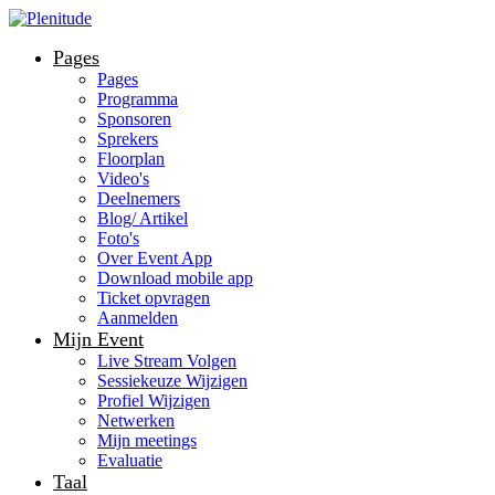
Pages
Pages
Programma
Sponsoren
Sprekers
Floorplan
Video's
Deelnemers
Blog/ Artikel
Foto's
Over Event App
Download mobile app
Ticket opvragen
Aanmelden
Mijn Event
Live Stream Volgen
Sessiekeuze Wijzigen
Profiel Wijzigen
Netwerken
Mijn meetings
Evaluatie
Taal