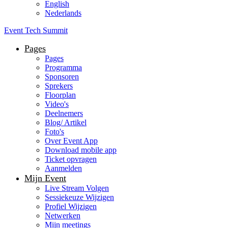
English
Nederlands
Event Tech Summit
Pages
Pages
Programma
Sponsoren
Sprekers
Floorplan
Video's
Deelnemers
Blog/ Artikel
Foto's
Over Event App
Download mobile app
Ticket opvragen
Aanmelden
Mijn Event
Live Stream Volgen
Sessiekeuze Wijzigen
Profiel Wijzigen
Netwerken
Mijn meetings