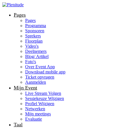
Pages
Pages
Programma
Sponsoren
Sprekers
Floorplan
Video's
Deelnemers
Blog/ Artikel
Foto's
Over Event App
Download mobile app
Ticket opvragen
Aanmelden
Mijn Event
Live Stream Volgen
Sessiekeuze Wijzigen
Profiel Wijzigen
Netwerken
Mijn meetings
Evaluatie
Taal