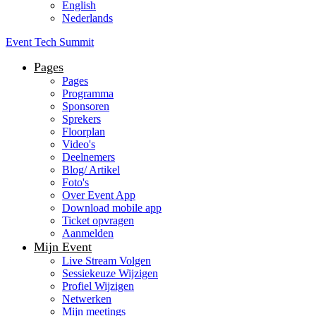
English
Nederlands
Event Tech Summit
Pages
Pages
Programma
Sponsoren
Sprekers
Floorplan
Video's
Deelnemers
Blog/ Artikel
Foto's
Over Event App
Download mobile app
Ticket opvragen
Aanmelden
Mijn Event
Live Stream Volgen
Sessiekeuze Wijzigen
Profiel Wijzigen
Netwerken
Mijn meetings