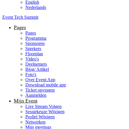
English
Nederlands
Event Tech Summit
Pages
Pages
Programma
Sponsoren
Sprekers
Floorplan
Video's
Deelnemers
Blog/ Artikel
Foto's
Over Event App
Download mobile app
Ticket opvragen
Aanmelden
Mijn Event
Live Stream Volgen
Sessiekeuze Wijzigen
Profiel Wijzigen
Netwerken
Mijn meetings