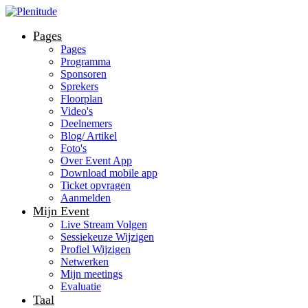
Pages
Pages
Programma
Sponsoren
Sprekers
Floorplan
Video's
Deelnemers
Blog/ Artikel
Foto's
Over Event App
Download mobile app
Ticket opvragen
Aanmelden
Mijn Event
Live Stream Volgen
Sessiekeuze Wijzigen
Profiel Wijzigen
Netwerken
Mijn meetings
Evaluatie
Taal