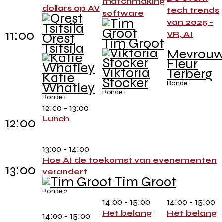
matchmaking
dollars op AV
tech trends
software
van 2025 -
11:00
VR, AI
Orest
Tim Groot
Tsitsila
Mevrou
Fleur
Viktoria
Terberg
Katie
Stöcker
Ronde 1
Whatley
Ronde 1
Ronde 1
12:00 - 13:00
Lunch
12:00
13:00 - 14:00
Hoe AI de toekomst van evenementen
13:00
verandert
Tim Groot
Ronde 2
14:00 - 15:00
14:00 - 15:00
Het belang
Het belang
14:00 - 15:00