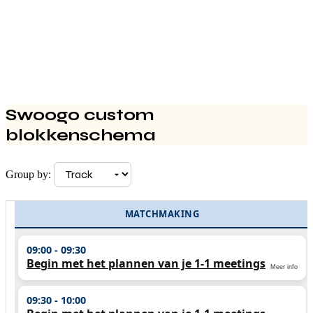
Swoogo custom
blokkenschema
Group by:
MATCHMAKING
09:00 - 09:30
Begin met het plannen van je 1-1 meetings
Meer info
(Clone)
Open "Aanbevolen voor jou" op het platform. Ontdek wie
09:30 - 10:00
je matches zijn en plan een 1-1 meeting.