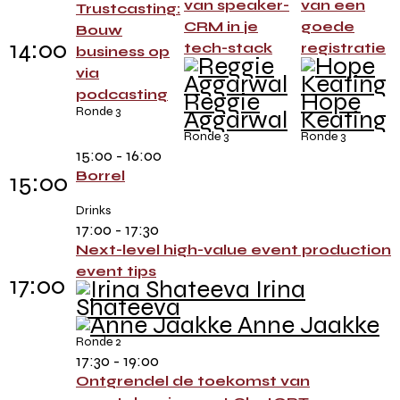
van speaker-
van een
Trustcasting:
CRM in je
goede
Bouw
14:00
tech-stack
registratie
business op
via
podcasting
Reggie
Hope
Ronde 3
Aggarwal
Keating
Ronde 3
Ronde 3
15:00 - 16:00
Borrel
15:00
Drinks
17:00 - 17:30
Next-level high-value event production
event tips
17:00
Irina
Shateeva
Anne Jaakke
Ronde 2
17:30 - 19:00
Ontgrendel de toekomst van