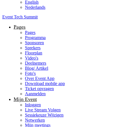
English
Nederlands
Event Tech Summit
Pages
Pages
Programma
Sponsoren
Sprekers
Floorplan
Video's
Deelnemers
Blog/ Artikel
Foto's
Over Event App
Download mobile app
Ticket opvragen
Aanmelden
Mijn Event
Inloggen
Live Stream Volgen
Sessiekeuze Wijzigen
Netwerken
Mijn meetings