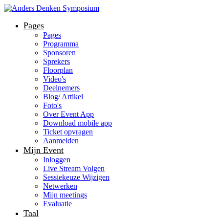
Pages
Pages
Programma
Sponsoren
Sprekers
Floorplan
Video's
Deelnemers
Blog/ Artikel
Foto's
Over Event App
Download mobile app
Ticket opvragen
Aanmelden
Mijn Event
Inloggen
Live Stream Volgen
Sessiekeuze Wijzigen
Netwerken
Mijn meetings
Evaluatie
Taal