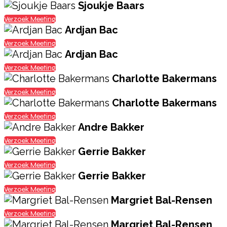
Sjoukje Baars
Verzoek Meeting
Ardjan Bac
Verzoek Meeting
Ardjan Bac
Verzoek Meeting
Charlotte Bakermans
Verzoek Meeting
Charlotte Bakermans
Verzoek Meeting
Andre Bakker
Verzoek Meeting
Gerrie Bakker
Verzoek Meeting
Gerrie Bakker
Verzoek Meeting
Margriet Bal-Rensen
Verzoek Meeting
Margriet Bal-Rensen