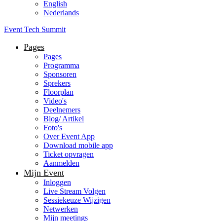
English
Nederlands
Event Tech Summit
Pages
Pages
Programma
Sponsoren
Sprekers
Floorplan
Video's
Deelnemers
Blog/ Artikel
Foto's
Over Event App
Download mobile app
Ticket opvragen
Aanmelden
Mijn Event
Inloggen
Live Stream Volgen
Sessiekeuze Wijzigen
Netwerken
Mijn meetings