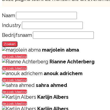
Naam
Industry
Bedrijfsnaam
Zoeken
marjolein abma
Verzoek Meeting
Rianne Achterberg
Verzoek Meeting
anouk adrichem
Verzoek Meeting
sahra ahmed
Verzoek Meeting
Karlijn Albers
Verzoek Meeting
Karlijn Albers