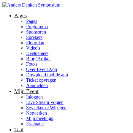
Pages
Pages
Programma
Sponsoren
Sprekers
Floorplan
Video's
Deelnemers
Blog/ Artikel
Foto's
Over Event App
Download mobile app
Ticket opvragen
Aanmelden
Mijn Event
Inloggen
Live Stream Volgen
Sessiekeuze Wijzigen
Netwerken
Mijn meetings
Evaluatie
Taal