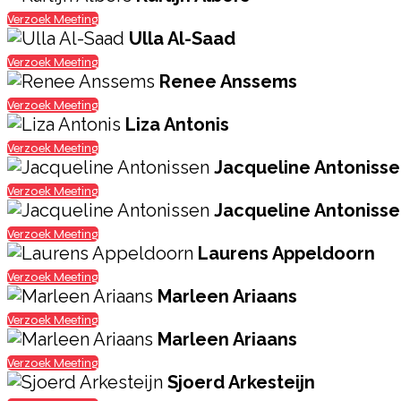
Verzoek Meeting
Ulla Al-Saad
Verzoek Meeting
Renee Anssems
Verzoek Meeting
Liza Antonis
Verzoek Meeting
Jacqueline Antoniss
Verzoek Meeting
Jacqueline Antoniss
Verzoek Meeting
Laurens Appeldoorn
Verzoek Meeting
Marleen Ariaans
Verzoek Meeting
Marleen Ariaans
Verzoek Meeting
Sjoerd Arkesteijn