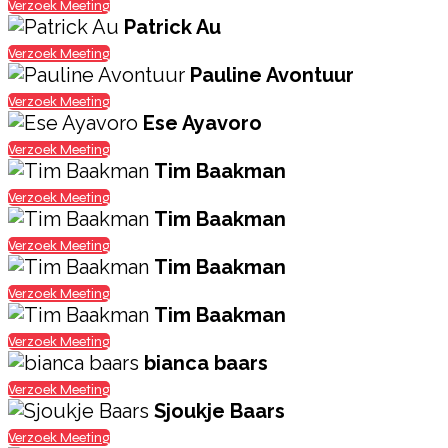
Verzoek Meeting
Patrick Au
Verzoek Meeting
Pauline Avontuur
Verzoek Meeting
Ese Ayavoro
Verzoek Meeting
Tim Baakman
Verzoek Meeting
Tim Baakman
Verzoek Meeting
Tim Baakman
Verzoek Meeting
Tim Baakman
Verzoek Meeting
bianca baars
Verzoek Meeting
Sjoukje Baars
Verzoek Meeting