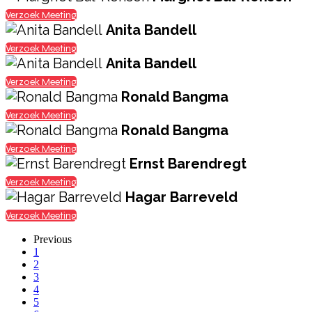
Verzoek Meeting
Anita Bandell
Verzoek Meeting
Anita Bandell
Verzoek Meeting
Ronald Bangma
Verzoek Meeting
Ronald Bangma
Verzoek Meeting
Ernst Barendregt
Verzoek Meeting
Hagar Barreveld
Verzoek Meeting
Previous
1
2
3
4
5