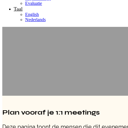
Evaluatie
Taal
English
Nederlands
Plan vooraf je 1:1 meetings
Deze pagina toont de mensen die dit evenemen