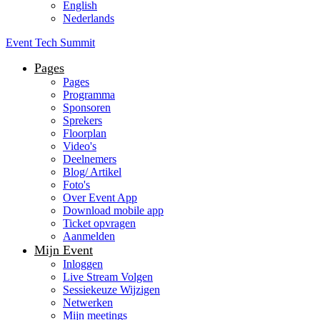
English
Nederlands
Event Tech Summit
Pages
Pages
Programma
Sponsoren
Sprekers
Floorplan
Video's
Deelnemers
Blog/ Artikel
Foto's
Over Event App
Download mobile app
Ticket opvragen
Aanmelden
Mijn Event
Inloggen
Live Stream Volgen
Sessiekeuze Wijzigen
Netwerken
Mijn meetings