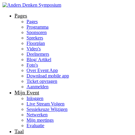
Pages
Pages
Programma
Sponsoren
Sprekers
Floorplan
Video's
Deelnemers
Blog/ Artikel
Foto's
Over Event App
Download mobile app
Ticket opvragen
Aanmelden
Mijn Event
Inloggen
Live Stream Volgen
Sessiekeuze Wijzigen
Netwerken
Mijn meetings
Evaluatie
Taal