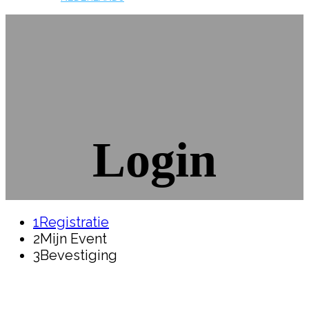
Login
1
Registratie
2
Mijn Event
3
Bevestiging