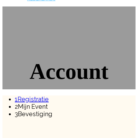
Account
1
Registratie
2
Mijn Event
3
Bevestiging