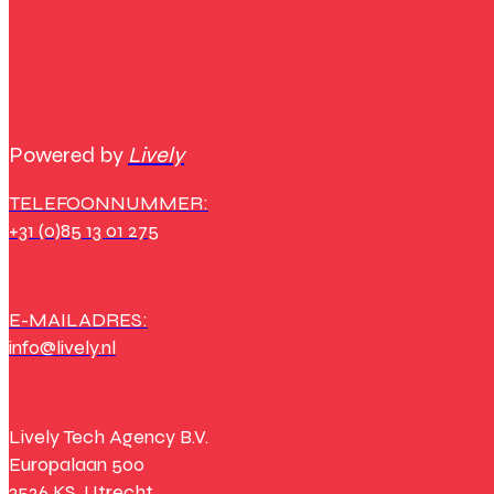
Powered by
Lively
TELEFOONNUMMER:
+31 (0)85 13 01 275
E-MAILADRES:
info@lively.nl
Lively Tech Agency B.V.
Europalaan 500
3526 KS, Utrecht