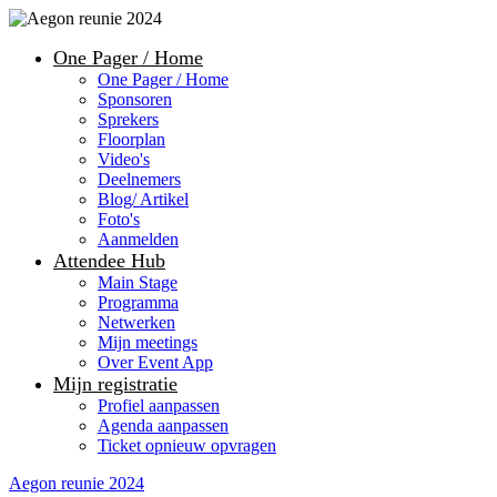
One Pager / Home
One Pager / Home
Sponsoren
Sprekers
Floorplan
Video's
Deelnemers
Blog/ Artikel
Foto's
Aanmelden
Attendee Hub
Main Stage
Programma
Netwerken
Mijn meetings
Over Event App
Mijn registratie
Profiel aanpassen
Agenda aanpassen
Ticket opnieuw opvragen
Aegon reunie 2024