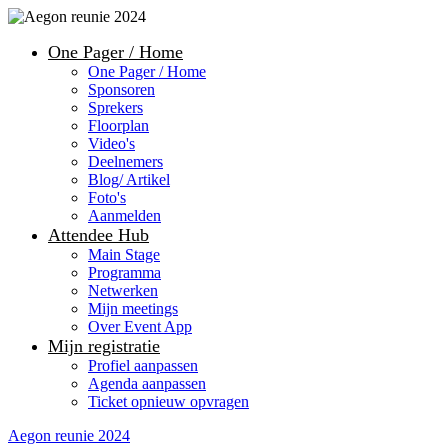
One Pager / Home
One Pager / Home
Sponsoren
Sprekers
Floorplan
Video's
Deelnemers
Blog/ Artikel
Foto's
Aanmelden
Attendee Hub
Main Stage
Programma
Netwerken
Mijn meetings
Over Event App
Mijn registratie
Profiel aanpassen
Agenda aanpassen
Ticket opnieuw opvragen
Aegon reunie 2024