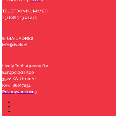
TELEFOONNUMMER:
+31 (0)85 13 01 275
E-MAILADRES:
info@lively.nl
Lively Tech Agency B.V.
Europalaan 500
3526 KS, Utrecht
KvK: 88017834
Privacyverklaring