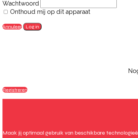
Wachtwoord
Onthoud mij op dit apparaat
Annuleer
Log in
Nog
Registreren
Maak jij optimaal gebruik van beschikbare technologieë