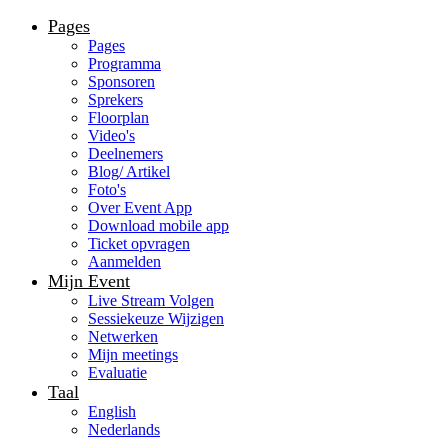
Pages
Pages
Programma
Sponsoren
Sprekers
Floorplan
Video's
Deelnemers
Blog/ Artikel
Foto's
Over Event App
Download mobile app
Ticket opvragen
Aanmelden
Mijn Event
Live Stream Volgen
Sessiekeuze Wijzigen
Netwerken
Mijn meetings
Evaluatie
Taal
English
Nederlands