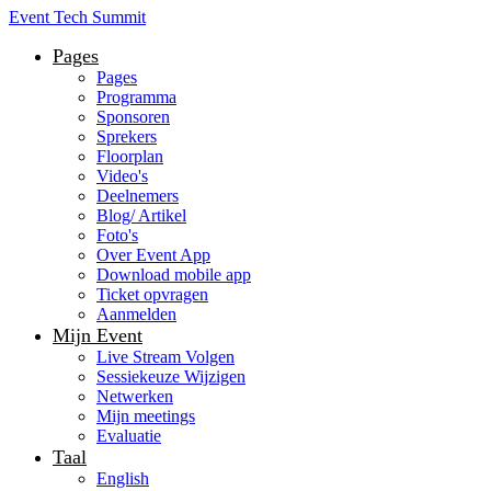
Event Tech Summit
Pages
Pages
Programma
Sponsoren
Sprekers
Floorplan
Video's
Deelnemers
Blog/ Artikel
Foto's
Over Event App
Download mobile app
Ticket opvragen
Aanmelden
Mijn Event
Live Stream Volgen
Sessiekeuze Wijzigen
Netwerken
Mijn meetings
Evaluatie
Taal
English