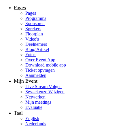
Pages
Pages
Programma
Sponsoren
Sprekers
Floorplan
Video's
Deelnemers
Blog/ Artikel
Foto's
Over Event App
Download mobile app
Ticket opvragen
Aanmelden
Mijn Event
Live Stream Volgen
Sessiekeuze Wijzigen
Netwerken
Mijn meetings
Evaluatie
Taal
English
Nederlands