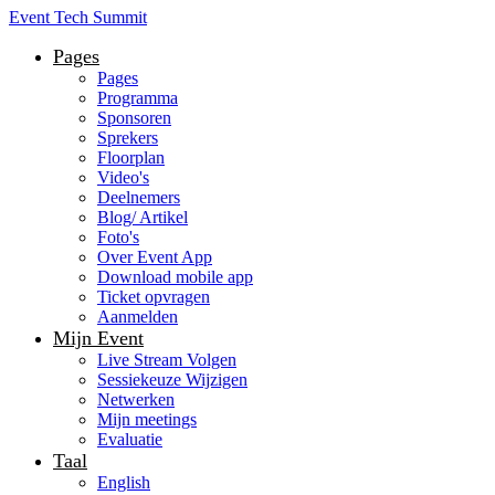
Event Tech Summit
Pages
Pages
Programma
Sponsoren
Sprekers
Floorplan
Video's
Deelnemers
Blog/ Artikel
Foto's
Over Event App
Download mobile app
Ticket opvragen
Aanmelden
Mijn Event
Live Stream Volgen
Sessiekeuze Wijzigen
Netwerken
Mijn meetings
Evaluatie
Taal
English