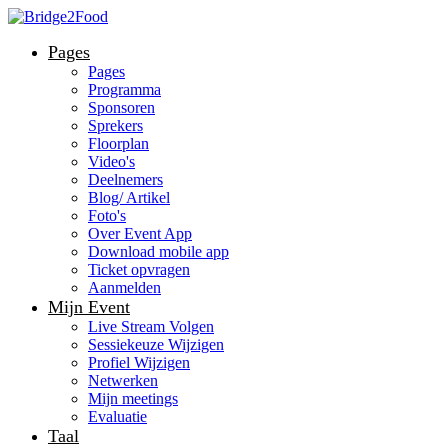
Pages
Pages
Programma
Sponsoren
Sprekers
Floorplan
Video's
Deelnemers
Blog/ Artikel
Foto's
Over Event App
Download mobile app
Ticket opvragen
Aanmelden
Mijn Event
Live Stream Volgen
Sessiekeuze Wijzigen
Profiel Wijzigen
Netwerken
Mijn meetings
Evaluatie
Taal