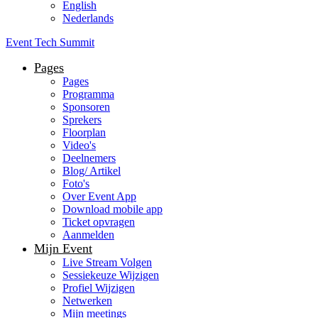
English
Nederlands
Event Tech Summit
Pages
Pages
Programma
Sponsoren
Sprekers
Floorplan
Video's
Deelnemers
Blog/ Artikel
Foto's
Over Event App
Download mobile app
Ticket opvragen
Aanmelden
Mijn Event
Live Stream Volgen
Sessiekeuze Wijzigen
Profiel Wijzigen
Netwerken
Mijn meetings