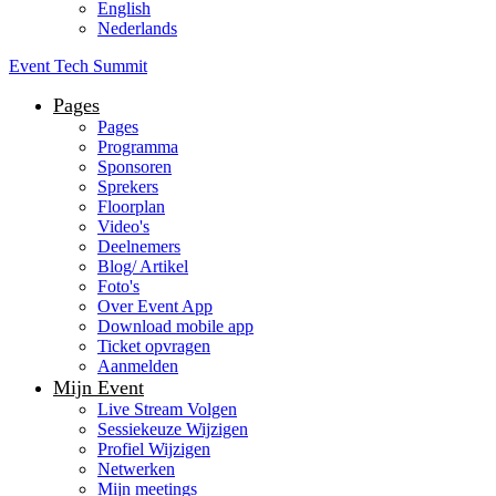
English
Nederlands
Event Tech Summit
Pages
Pages
Programma
Sponsoren
Sprekers
Floorplan
Video's
Deelnemers
Blog/ Artikel
Foto's
Over Event App
Download mobile app
Ticket opvragen
Aanmelden
Mijn Event
Live Stream Volgen
Sessiekeuze Wijzigen
Profiel Wijzigen
Netwerken
Mijn meetings