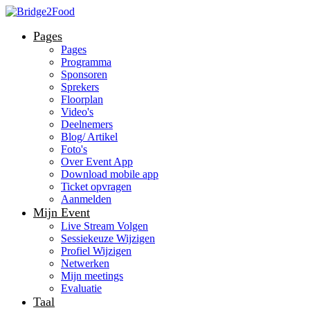
Pages
Pages
Programma
Sponsoren
Sprekers
Floorplan
Video's
Deelnemers
Blog/ Artikel
Foto's
Over Event App
Download mobile app
Ticket opvragen
Aanmelden
Mijn Event
Live Stream Volgen
Sessiekeuze Wijzigen
Profiel Wijzigen
Netwerken
Mijn meetings
Evaluatie
Taal