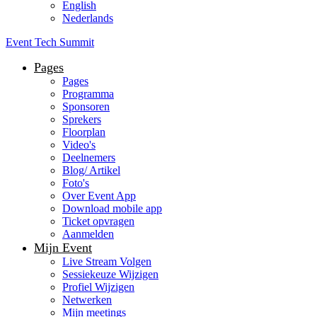
English
Nederlands
Event Tech Summit
Pages
Pages
Programma
Sponsoren
Sprekers
Floorplan
Video's
Deelnemers
Blog/ Artikel
Foto's
Over Event App
Download mobile app
Ticket opvragen
Aanmelden
Mijn Event
Live Stream Volgen
Sessiekeuze Wijzigen
Profiel Wijzigen
Netwerken
Mijn meetings