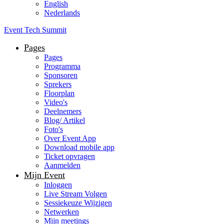
English
Nederlands
Event Tech Summit
Pages
Pages
Programma
Sponsoren
Sprekers
Floorplan
Video's
Deelnemers
Blog/ Artikel
Foto's
Over Event App
Download mobile app
Ticket opvragen
Aanmelden
Mijn Event
Inloggen
Live Stream Volgen
Sessiekeuze Wijzigen
Netwerken
Mijn meetings