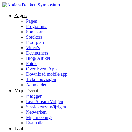
Pages
Pages
Programma
Sponsoren
Sprekers
Floorplan
Video's
Deelnemers
Blog/ Artikel
Foto's
Over Event App
Download mobile app
Ticket opvragen
Aanmelden
Mijn Event
Inloggen
Live Stream Volgen
Sessiekeuze Wijzigen
Netwerken
Mijn meetings
Evaluatie
Taal