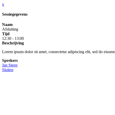
x
Sessiegegevens
Naam
Afsluiting
Tijd
12:30 - 13:00
Beschrijving
Lorem ipsum dolor sit amet, consectetur adipiscing elit, sed do eiusm
Sprekers
Jan Steen
Sluiten