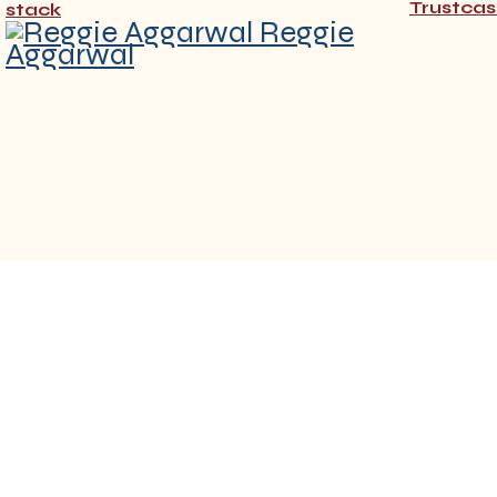
Trustcas
stack
Reggie
Aggarwal