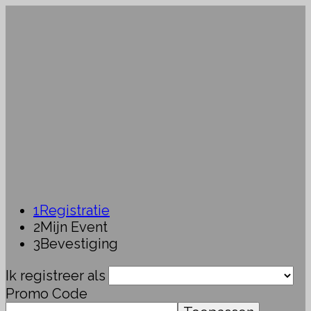
1
Registratie
2
Mijn Event
3
Bevestiging
Ik registreer als
Promo Code