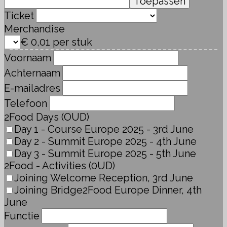
Toepassen
Ticket
Merchandise
€ 0,01 per stuk
Voornaam
Achternaam
E-mailadres
Telefoon
2Food Days (OUD)
Day 1 - Course Europe 2025 - 3rd June
Day 2 - Summit Europe 2025 - 4th June
Day 3 - Summit Europe 2025 - 5th June
2Food - Activities (0UD)
Joining Welcome Reception, 3rd June
Joining Bridge2Food Europe Dinner, 4th
June
Functie