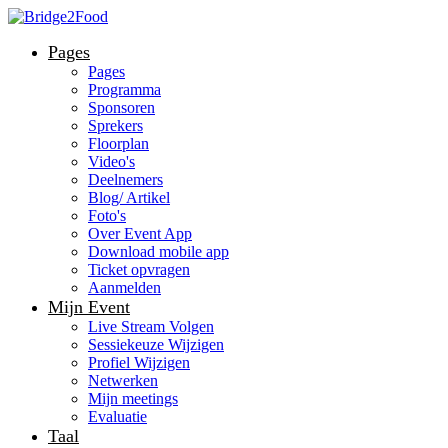
Pages
Pages
Programma
Sponsoren
Sprekers
Floorplan
Video's
Deelnemers
Blog/ Artikel
Foto's
Over Event App
Download mobile app
Ticket opvragen
Aanmelden
Mijn Event
Live Stream Volgen
Sessiekeuze Wijzigen
Profiel Wijzigen
Netwerken
Mijn meetings
Evaluatie
Taal