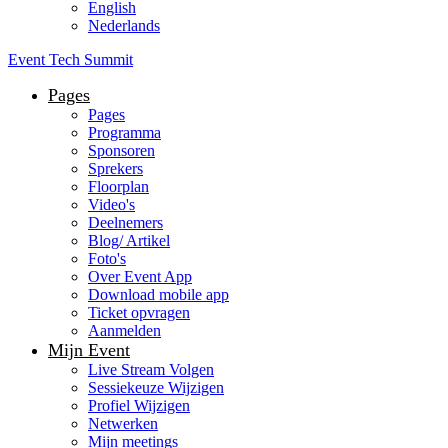
English
Nederlands
Event Tech Summit
Pages
Pages
Programma
Sponsoren
Sprekers
Floorplan
Video's
Deelnemers
Blog/ Artikel
Foto's
Over Event App
Download mobile app
Ticket opvragen
Aanmelden
Mijn Event
Live Stream Volgen
Sessiekeuze Wijzigen
Profiel Wijzigen
Netwerken
Mijn meetings