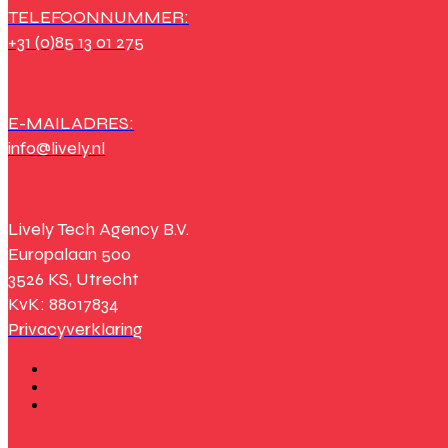
TELEFOONNUMMER:
+31 (0)85 13 01 275
E-MAILADRES:
info@lively.nl
Lively Tech Agency B.V.
Europalaan 500
3526 KS, Utrecht
KvK: 88017834
Privacyverklaring