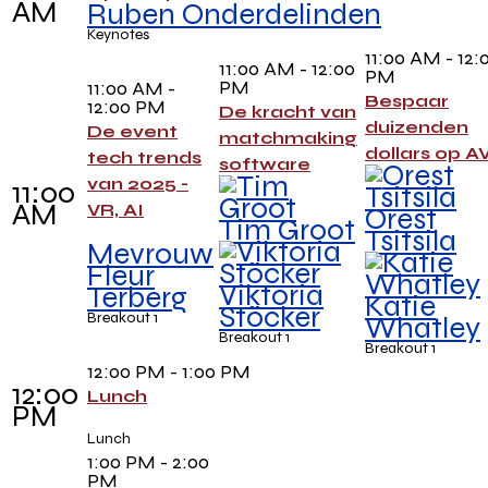
AM
Ruben Onderdelinden
Keynotes
11:00 AM - 12:
11:00 AM - 12:00
PM
PM
11:00 AM -
Bespaar
12:00 PM
De kracht van
duizenden
De event
matchmaking
dollars op A
tech trends
software
van 2025 -
11:00
AM
VR, AI
Orest
Tim Groot
Tsitsila
Mevrouw
Fleur
Viktoria
Terberg
Katie
Stöcker
Breakout 1
Whatley
Breakout 1
Breakout 1
12:00 PM - 1:00 PM
12:00
Lunch
PM
Lunch
1:00 PM - 2:00
PM