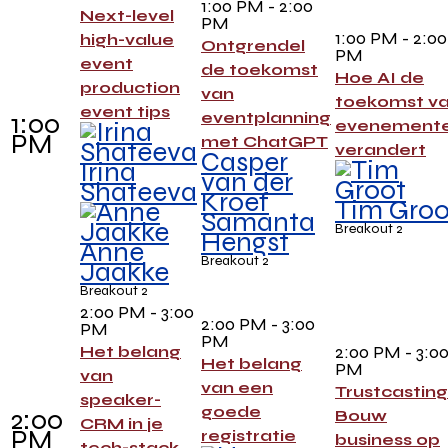
1:00 PM - 2:00
Next-level
PM
1:00 PM - 2:00
high-value
Ontgrendel
PM
event
de toekomst
Hoe AI de
production
van
toekomst v
event tips
1:00
eventplanning
evenement
PM
met ChatGPT
verandert
Casper
Irina
van der
Shateeva
Kroef
Tim Groo
Samanta
Breakout 2
Hengst
Anne
Breakout 2
Jaakke
Breakout 2
2:00 PM - 3:00
2:00 PM - 3:00
PM
PM
2:00 PM - 3:0
Het belang
Het belang
PM
van
van een
Trustcasting
speaker-
goede
2:00
Bouw
CRM in je
PM
registratie
business op
tech-stack