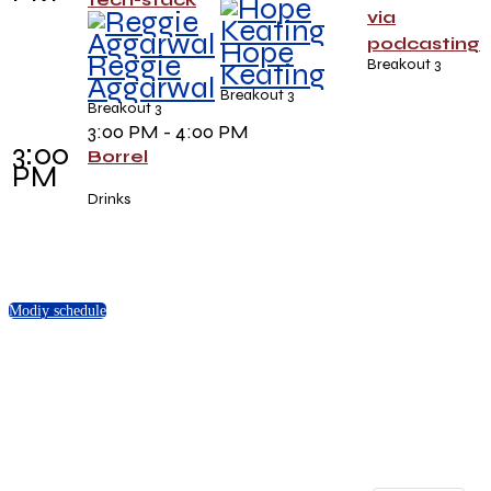
via
podcasting
Hope
Reggie
Breakout 3
Keating
Aggarwal
Breakout 3
Breakout 3
3:00 PM - 4:00 PM
3:00
Borrel
PM
Drinks
Modiy schedule