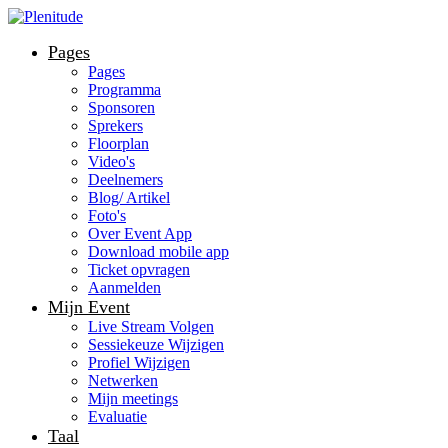
Pages
Pages
Programma
Sponsoren
Sprekers
Floorplan
Video's
Deelnemers
Blog/ Artikel
Foto's
Over Event App
Download mobile app
Ticket opvragen
Aanmelden
Mijn Event
Live Stream Volgen
Sessiekeuze Wijzigen
Profiel Wijzigen
Netwerken
Mijn meetings
Evaluatie
Taal