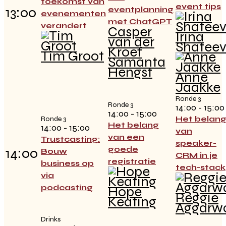
toekomst van
event tips
13:00
eventplanning
evenementen
met ChatGPT
verandert
Casper
Irina
van der
Shatee
Kroef
Tim Groot
Samanta
Hengst
Anne
Jaakke
Ronde 3
Ronde 3
14:00 - 15:00
14:00 - 15:00
Het belan
Ronde 3
Het belang
14:00 - 15:00
van
van een
Trustcasting:
speaker-
goede
14:00
Bouw
CRM in je
registratie
business op
tech-stack
via
podcasting
Hope
Reggie
Keating
Aggarw
Drinks