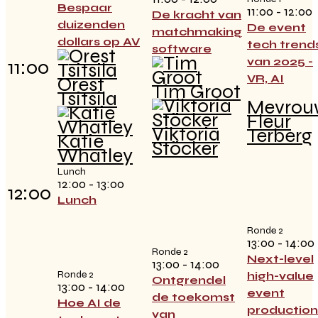
Bespaar
11:00 - 12:00
De kracht van
duizenden
De event
matchmaking
dollars op AV
tech trend
software
van 2025 -
11:00
VR, AI
Orest
Tim Groot
Tsitsila
Mevrou
Fleur
Viktoria
Terberg
Katie
Stöcker
Whatley
Lunch
12:00 - 13:00
12:00
Lunch
Ronde 2
13:00 - 14:00
Ronde 2
Next-level
13:00 - 14:00
Ronde 2
high-value
Ontgrendel
13:00 - 14:00
event
de toekomst
Hoe AI de
production
van