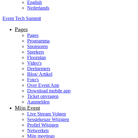
English
Nederlands
Event Tech Summit
Pages
Pages
Programma
Sponsoren
Sprekers
Floorplan
Video's
Deelnemers
Blog/ Artikel
Foto's
Over Event App
Download mobile app
Ticket opvragen
Aanmelden
Mijn Event
Live Stream Volgen
Sessiekeuze Wijzigen
Profiel Wijzigen
Netwerken
Mijn meetings