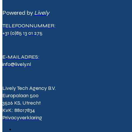
Powered by
Lively
TELEFOONNUMMER:
+31 (0)85 13 01 275
E-MAILADRES:
info@lively.nl
Lively Tech Agency B.V.
Europalaan 500
3526 KS, Utrecht
KvK: 88017834
Privacyverklaring