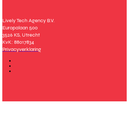
Lively Tech Agency B.V.
Europalaan 500
3526 KS, Utrecht
KvK: 88017834
Privacyverklaring