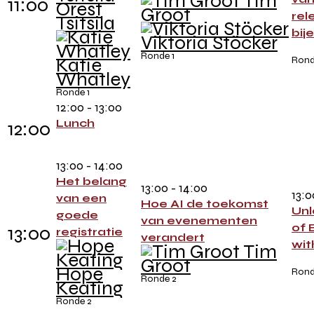
Tim
11:00
Orest
Groot
rel
Tsitsila
bij
Viktoria Stöcker
Ronde 1
Katie
Rond
Whatley
Ronde 1
12:00 - 13:00
Lunch
12:00
13:00 - 14:00
Het belang
13:00 - 14:00
13:0
van een
Hoe AI de toekomst
Unl
goede
van evenementen
of 
13:00
registratie
verandert
wit
Tim
Groot
Hope
Rond
Ronde 2
Keating
Ronde 2