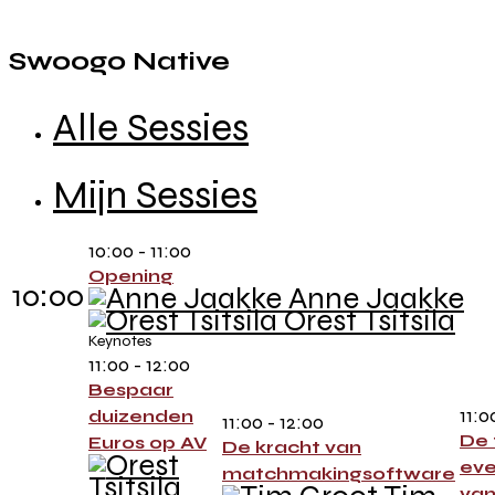
Swoogo Native
Alle Sessies
Mijn Sessies
10:00 - 11:00
Opening
10:00
Anne Jaakke
Orest Tsitsila
Keynotes
11:00 - 12:00
Bespaar
11:0
duizenden
11:00 - 12:00
De 
Euros op AV
De kracht van
eve
matchmakingsoftware
van