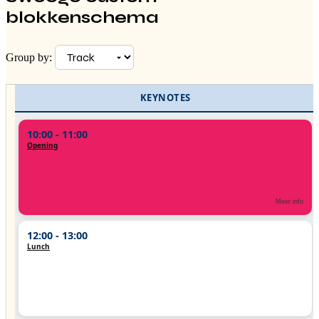
blokkenschema
Group by:
KEYNOTES
10:00 - 11:00
Opening
Grand opening van de jaarlijkse Event Tech Summit
Anne Jaakke
Orest Tsitsila
Meer info
12:00 - 13:00
Lunch