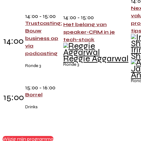
14:0
Nex
14:00 - 15:00
val
14:00 - 15:00
Trustcasting:
pro
Het belang van
Bouw
tip
speaker-CRM in je
business op
14:00
tech-stack
via
Ir
podcasting
Sh
Reggie Aggarwal
Ronde 3
Ronde 3
An
Rond
15:00 - 16:00
Borrel
15:00
Drinks
Wijzig mijn programma