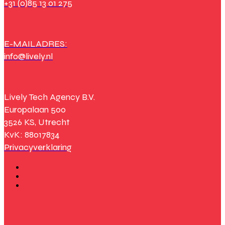
+31 (0)85 13 01 275
E-MAILADRES:
info@lively.nl
Lively Tech Agency B.V.
Europalaan 500
3526 KS, Utrecht
KvK: 88017834
Privacyverklaring