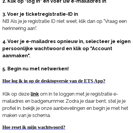
2. Klik op "log in" en voer uw e-mailadres in
3. Voer je ticketregistratie-ID in
NB Als je je registratie ID niet weet, klik dan op "Vraag een
herinnering aan".
4. Voer je e-mailadres opnieuw in, selecteer je eigen
persoonlijke wachtwoord en klik op "Account
aanmaken".
5. Begin nu met netwerken!
Hoe log ik in op de desktopversie van de ETS App?
Klik op deze
link
om in te loggen met je registratie e-
mailadres en badgenummer. Zodra je daar bent, stel je je
profiel in, bekijk je onze aanbevelingen en begin je met het
maken van je schema.
Hoe reset ik mijn wachtwoord?