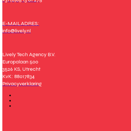
E-MAILADRES:
info@lively.nl
Lively Tech Agency B.V.
Europalaan 500
3526 KS, Utrecht
KvK: 88017834
Privacyverklaring