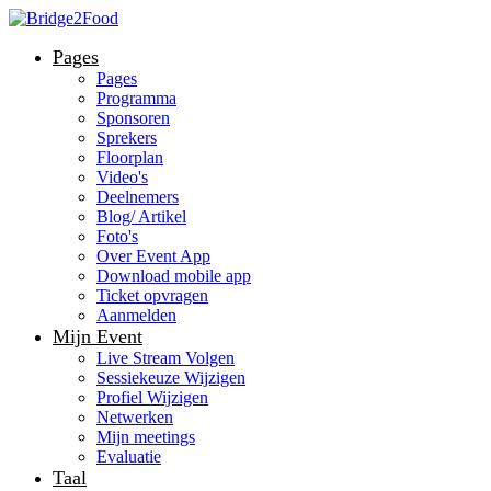
Pages
Pages
Programma
Sponsoren
Sprekers
Floorplan
Video's
Deelnemers
Blog/ Artikel
Foto's
Over Event App
Download mobile app
Ticket opvragen
Aanmelden
Mijn Event
Live Stream Volgen
Sessiekeuze Wijzigen
Profiel Wijzigen
Netwerken
Mijn meetings
Evaluatie
Taal