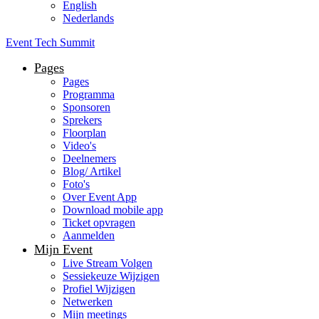
English
Nederlands
Event Tech Summit
Pages
Pages
Programma
Sponsoren
Sprekers
Floorplan
Video's
Deelnemers
Blog/ Artikel
Foto's
Over Event App
Download mobile app
Ticket opvragen
Aanmelden
Mijn Event
Live Stream Volgen
Sessiekeuze Wijzigen
Profiel Wijzigen
Netwerken
Mijn meetings