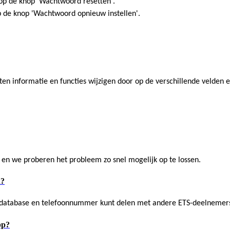
k op de knop 'Wachtwoord resetten'.
p de knop 'Wachtwoord opnieuw instellen'.
rten informatie en functies wijzigen door op de verschillende velden
en we proberen het probleem zo snel mogelijk op te lossen.
R?
aildatabase en telefoonnummer kunt delen met andere ETS-deelneme
pp?