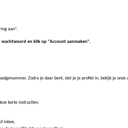
ring aan".
ijke wachtwoord en klik op "Account aanmaken".
badgenummer. Zodra je daar bent, stel je je profiel in, bekijk je on
e korte instructies:
il inbox.