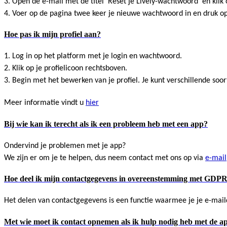
3. Open de e-mail met de titel 'Reset je Lively-wachtwoord' en kli
4. Voer op de pagina twee keer je nieuwe wachtwoord in en druk o
Hoe pas ik mijn profiel aan?
1. Log in op het platform met je login en wachtwoord.
2. Klik op je profielicoon rechtsboven.
3. Begin met het bewerken van je profiel. Je kunt verschillende soo
Meer informatie vindt u
hier
Bij wie kan ik terecht als ik een probleem heb met een app?
Ondervind je problemen met je app?
We zijn er om je te helpen, dus neem contact met ons op via
e-mail
Hoe deel ik mijn contactgegevens in overeenstemming met GDP
Het delen van contactgegevens is een functie waarmee je je e-m
Met wie moet ik contact opnemen als ik hulp nodig heb met de a