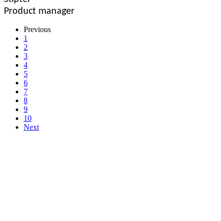
Product manager
Previous
1
2
3
4
5
6
7
8
9
10
Next