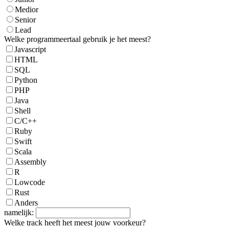
Medior
Senior
Lead
Welke programmeertaal gebruik je het meest?
Javascript
HTML
SQL
Python
PHP
Java
Shell
C/C++
Ruby
Swift
Scala
Assembly
R
Lowcode
Rust
Anders
namelijk:
Welke track heeft het meest jouw voorkeur?