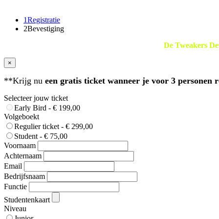
1
Registratie
2
Bevestiging
De Tweakers Dev
×
**Krijg nu
een gratis ticket wanneer je voor 3 personen r
Selecteer jouw ticket
Early Bird - € 199,00
Volgeboekt
Regulier ticket - € 299,00
Student - € 75,00
Voornaam
Achternaam
Email
Bedrijfsnaam
Functie
Studentenkaart
Niveau
Junior