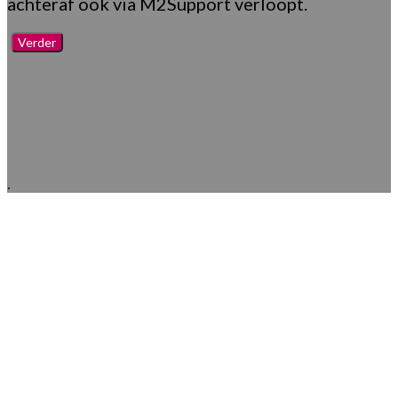
achteraf ook via M2Support verloopt.
Verder
.