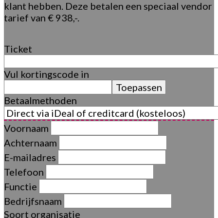
klant hebben. Deze betalen een speciaal vendor
tarief van € 938,-.
Ticket
Vul kortingscode in
Toepassen
Betaalmethoden
Voornaam
Achternaam
E-mailadres
Telefoon
Functie
Bedrijfsnaam
Soort organisatie