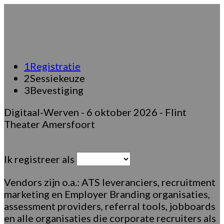
1
Registratie
2
Sessiekeuze
3
Bevestiging
Digitaal-Werven - 6 oktober 2026 - Flint
Theater Amersfoort
Ik registreer als
Vendors zijn o.a.: ATS leveranciers, recruitment
marketing en Employer Branding organisaties,
assessment providers, referral tools, jobboards
en alle organisaties die corporate recruiters als