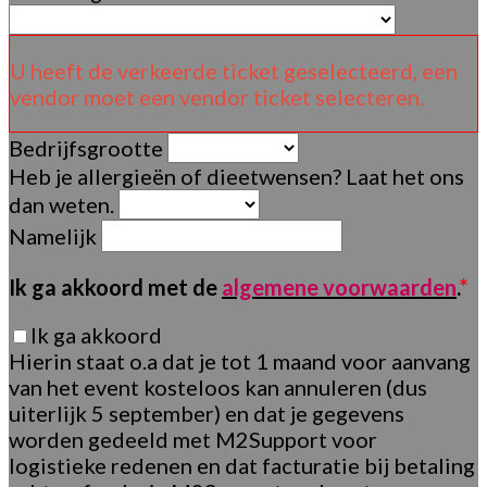
U heeft de verkeerde ticket geselecteerd, een
vendor moet een vendor ticket selecteren.
Bedrijfsgrootte
Heb je allergieën of dieetwensen? Laat het ons
dan weten.
Namelijk
Ik ga akkoord met de
algemene voorwaarden
.
*
Ik ga akkoord
Hierin staat o.a dat je tot 1 maand voor aanvang
van het event kosteloos kan annuleren (dus
uiterlijk 5 september) en dat je gegevens
worden gedeeld met M2Support voor
logistieke redenen en dat facturatie bij betaling